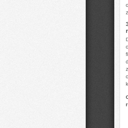
z
f
k