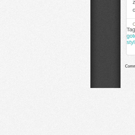
⁤
Tag
got
sty
Comme