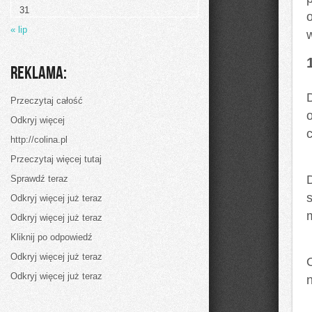
nowy
31
trend
w
« lip
zdrowym
odżywianiu
Reklama:
Przeczytaj całość
Odkryj więcej
http://colina.pl
Przeczytaj więcej tutaj
Sprawdź teraz
s
Odkryj więcej już teraz
Odkryj więcej już teraz
Kliknij po odpowiedź
Odkryj więcej już teraz
Odkryj więcej już teraz