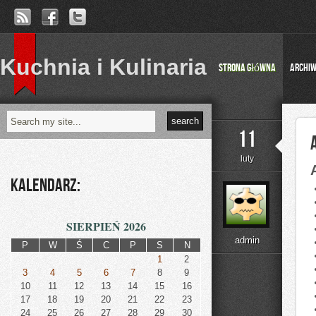
Kuchnia i Kulinaria
Strona główna
Archi
11
luty
Kalendarz:
SIERPIEŃ 2026
admin
P
W
Ś
C
P
S
N
1
2
3
4
5
6
7
8
9
10
11
12
13
14
15
16
17
18
19
20
21
22
23
24
25
26
27
28
29
30