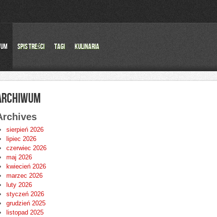
wum
Spis Treści
Tagi
Kulinaria
ARCHIWUM
Archives
sierpień 2026
lipiec 2026
czerwiec 2026
maj 2026
kwiecień 2026
marzec 2026
luty 2026
styczeń 2026
grudzień 2025
listopad 2025