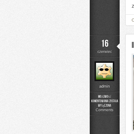
16
czerwiec
admin
Możliwość
komentowania
została
Internet
wyłączona
Mobilny
Comments
i
5G