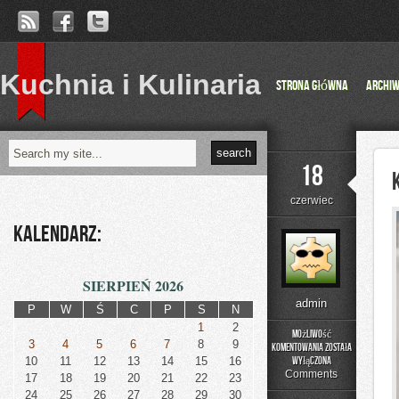
Kuchnia i Kulinaria
Strona główna
Archi
18
czerwiec
Kalendarz:
SIERPIEŃ 2026
admin
P
W
Ś
C
P
S
N
1
2
Możliwość
3
4
5
6
7
8
9
komentowania
została
Kosmetyki
10
11
12
13
14
15
16
wyłączona
pod
Comments
17
18
19
20
21
22
23
lupą
24
25
26
27
28
29
30