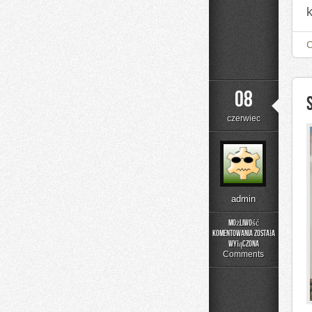
k
08
czerwiec
admin
Możliwość
komentowania
została
Sale
wyłączona
okolicznościowe
Comments