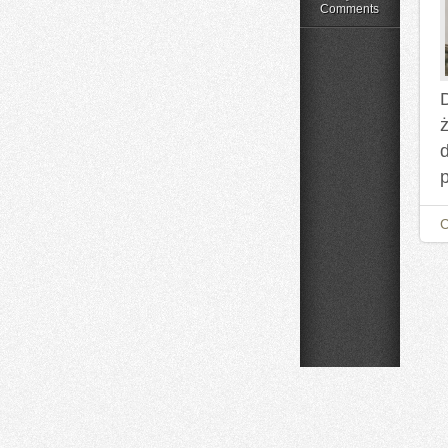
pudełkowa
Comments
–
nowy
trend
w
zdrowym
odżywianiu