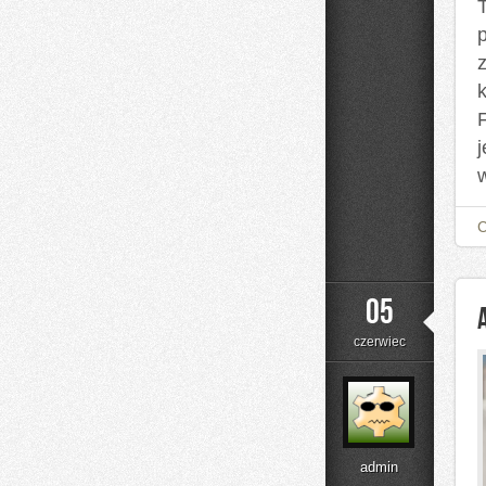
T
z
k
j
05
czerwiec
admin