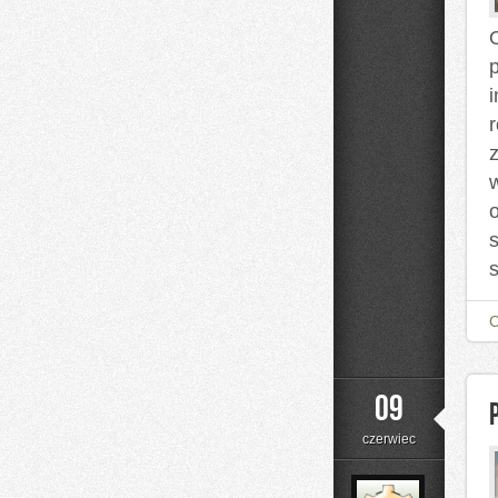
O
09
czerwiec