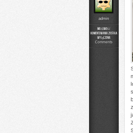
admin
Możliwość
komentowania
została
Podstawy
wyłączona
Matematyki
Comments