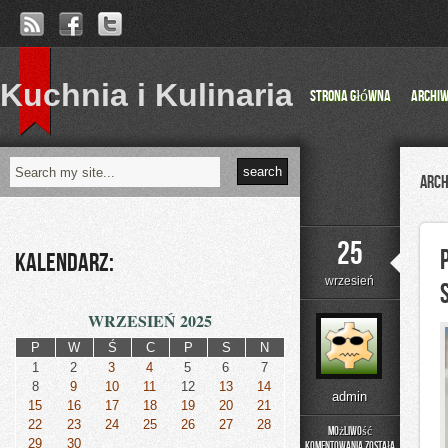
Kuchnia i Kulinaria
Strona główna
Archi
Arch
25
Kalendarz:
wrzesień
WRZESIEŃ 2025
P
W
Ś
C
P
S
N
1
2
3
4
5
6
7
8
9
10
11
12
13
14
admin
15
16
17
18
19
20
21
22
23
24
25
26
27
28
Możliwość
29
30
komentowania
została