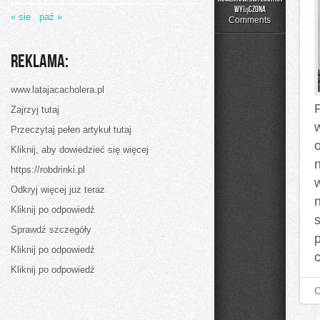
Ponoć
wyłączona
« sie
paź »
najogromniejsza
Comments
energia
kobiety
tkwi
Reklama:
w
spojrzeniu
www.latajacacholera.pl
Zajrzyj tutaj
Przeczytaj pełen artykuł tutaj
Kliknij, aby dowiedzieć się więcej
https://robdrinki.pl
Odkryj więcej już teraz
Kliknij po odpowiedź
Sprawdź szczegóły
Kliknij po odpowiedź
Kliknij po odpowiedź