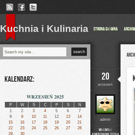
Kuchnia i Kulinaria
Strona główna
Archi
Arch
20
Kalendarz:
wrzesień
WRZESIEŃ 2025
P
W
Ś
C
P
S
N
1
2
3
4
5
6
7
8
9
10
11
12
13
14
admin
15
16
17
18
19
20
21
22
23
24
25
26
27
28
Możliwość
29
30
komentowania
została