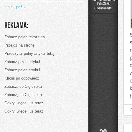
Każdy
wyłączona
« sie
paź »
doskonale
Comments
zdaje
sobie
z
Reklama:
tego
sprawę
Zobacz pełen tekst tutaj
Przejdź na stronę
Przeczytaj pełny artykuł tutaj
Zobacz pełen artykuł
Zobacz pełen artykuł
Kliknij po odpowiedź
Zobacz, co Cię czeka
Zobacz, co Cię czeka
Odkryj więcej już teraz
Odkryj więcej już teraz