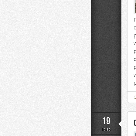
o
19
lipiec