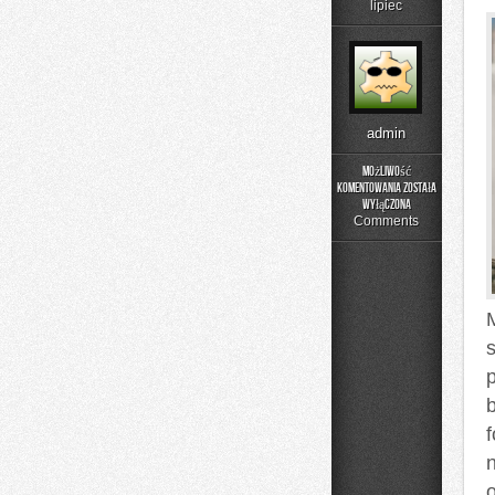
lipiec
admin
Możliwość
komentowania
została
Dom
wyłączona
Comments
s