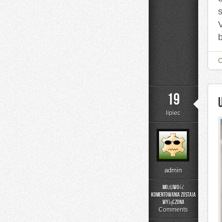
19
lipiec
admin
Możliwość
komentowania
została
Usługi
wyłączona
dekarskie
Comments