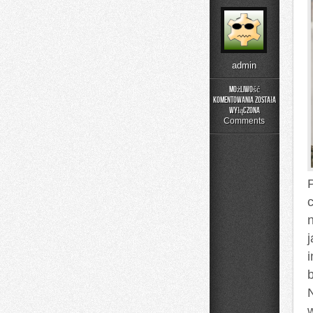
admin
Możliwość
komentowania
została
Oświetlenie
wyłączona
Comments
i
b