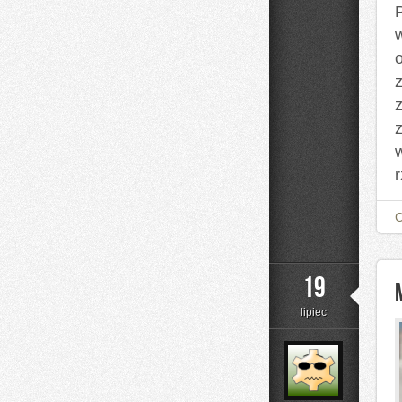
w
r
19
lipiec