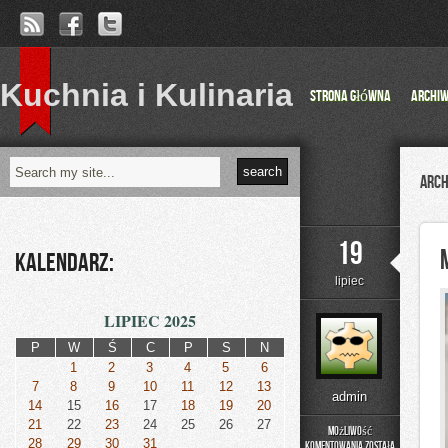
Kuchnia i Kulinaria
Strona główna
Archi
Arch
19
Kalendarz:
lipiec
LIPIEC 2025
P
W
Ś
C
P
S
N
1
2
3
4
5
6
7
8
9
10
11
12
13
admin
14
15
16
17
18
19
20
21
22
23
24
25
26
27
Możliwość
28
29
30
31
komentowania
została