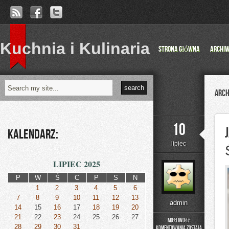
Kuchnia i Kulinaria
Strona główna
Archi
Arch
10
Kalendarz:
lipiec
LIPIEC 2025
P
W
Ś
C
P
S
N
1
2
3
4
5
6
7
8
9
10
11
12
13
admin
14
15
16
17
18
19
20
21
22
23
24
25
26
27
Możliwość
28
29
30
31
komentowania
została