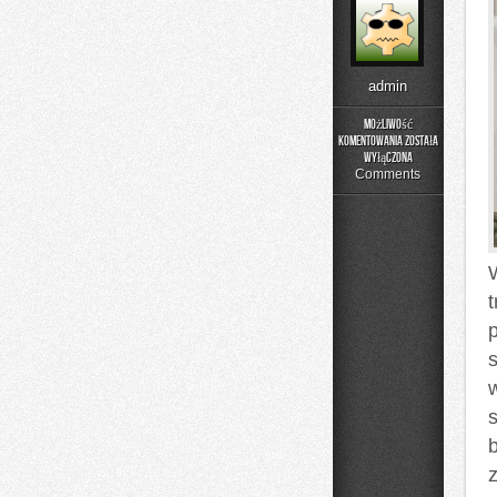
admin
Możliwość
komentowania
została
Wyjazd
wyłączona
do
Comments
Argentyny
b
z