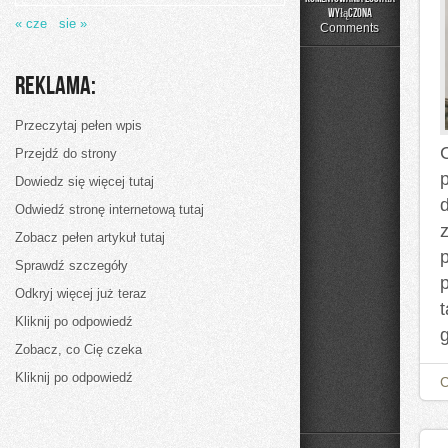
Jak
wyłączona
« cze
sie »
możemy
Comments
bardzo
udanie
spędzić
Reklama:
rocznicę
swojego
ślubu?
Przeczytaj pełen wpis
Przejdź do strony
Dowiedz się więcej tutaj
Odwiedź stronę internetową tutaj
Zobacz pełen artykuł tutaj
Sprawdź szczegóły
p
Odkryj więcej już teraz
t
Kliknij po odpowiedź
Zobacz, co Cię czeka
Kliknij po odpowiedź