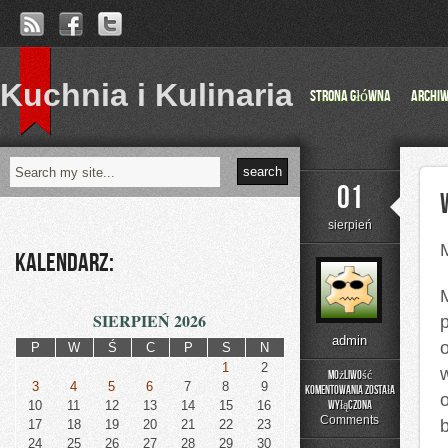
Kuchnia i Kulinaria
Strona główna
Archi
01
sierpień
Kalendarz:
SIERPIEŃ 2026
admin
o
P
W
Ś
C
P
S
N
1
2
w
Możliwość
3
4
5
6
7
8
9
komentowania
została
Wnętrze
10
11
12
13
14
15
16
wyłączona
domu
Comments
17
18
19
20
21
22
23
oraz
24
25
26
27
28
29
30