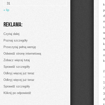
ma
31
tuszę.
k
Naukowcy
« lip
p
podają
d
m
Reklama:
s
w
Czytaj dalej
w
Poznaj szczegóły
k
Przeczytaj pełną wersję
r
Odwiedź stronę internetową
m
Zobacz więcej tutaj
k
Sprawdź szczegóły
ź
Odkryj więcej już teraz
Odkryj więcej już teraz
1
Sprawdź szczegóły
2
Kliknij po odpowiedź
3
4
5