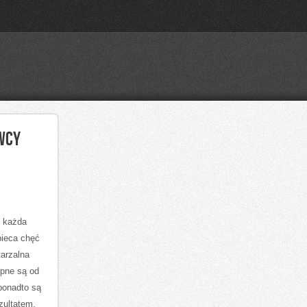
WCY
h każda
bieca chęć
arzalna
pne są od
 ponadto są
zultatem,