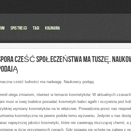
wum
Spis Treści
Tagi
Kulinaria
SPORA CZEŚĆ SPOŁECZEŃSTWA MA TUSZĘ. NAUKO
PODAJĄ
naczna cześć ludności ma nadwagę. Naukowcy podają
rend ulega zmianom, również w temacie kosmetyków. W aktualnych czasac
ani musi w swej toaletce posiadać kosmetyki babci agafii i oczywista jest ko
zybkiej wymiany kosmetyków na te właściwe. Prowadzona przez nas niepowt
urtownia kosmetyczna na pewno podoła temu wyzwaniu. Jedynie u nas dostę
araz najwyższej jakości kosmetyki, które nie zawierają niszczącej chemii, a
ostępne w iście przystępnych cenach. Gdy pojawia się ochotę na zabieg z re