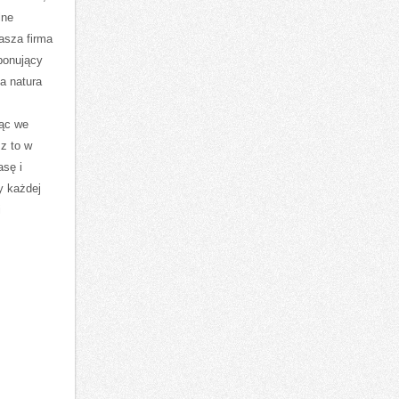
lne
asza firma
oponujący
a natura
ąc we
z to w
asę i
y każdej
i