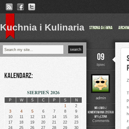
Kuchnia i Kulinaria
Strona główna
Archi
09
lipiec
Kalendarz:
Z
SIERPIEŃ 2026
T
admin
P
W
Ś
C
P
S
N
p
1
2
s
Możliwość
3
4
5
6
7
8
9
komentowania
została
h
Spora
10
11
12
13
14
15
16
wyłączona
cześć
z
Comments
17
18
19
20
21
22
23
społeczeństwa
24
25
26
27
28
29
30
d