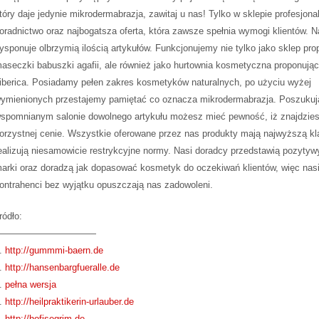
tóry daje jedynie mikrodermabrazja, zawitaj u nas! Tylko w sklepie profesjona
oradnictwo oraz najbogatsza oferta, która zawsze spełnia wymogi klientów. N
ysponuje olbrzymią ilością artykułów. Funkcjonujemy nie tylko jako sklep pr
aseczki babuszki agafii, ale również jako hurtownia kosmetyczna proponując
iberica. Posiadamy pełen zakres kosmetyków naturalnych, po użyciu wyżej
ymienionych przestajemy pamiętać co oznacza mikrodermabrazja. Poszukuj
spomnianym salonie dowolnego artykułu możesz mieć pewność, iż znajdzies
orzystnej cenie. Wszystkie oferowane przez nas produkty mają najwyższą kl
ealizują niesamowicie restrykcyjne normy. Nasi doradcy przedstawią pozytyw
arki oraz doradzą jak dopasować kosmetyk do oczekiwań klientów, więc nas
ontrahenci bez wyjątku opuszczają nas zadowoleni.
ródło:
———————————
.
http://gummmi-baern.de
.
http://hansenbargfueralle.de
.
pełna wersja
.
http://heilpraktikerin-urlauber.de
.
http://hofisegrim.de