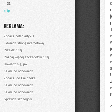
mieście,
31
to
w
« lip
naszych
wymogach
w
dalszym
Reklama:
ciągu
miejsce
zamieszkania
Zobacz pełen artykuł
Odwiedź stronę internetową
Przejdź tutaj
Poznaj więcej szczegółów tutaj
Dowiedz się, jak
Kliknij po odpowiedź
Zobacz, co Cię czeka
Kliknij po odpowiedź
Kliknij po odpowiedź
Sprawdź szczegóły
ź