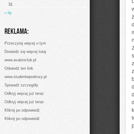
to
31
zagrożenie
dla
« lip
ludzi?
Reklama:
Przeczytaj więcej o tym
Dowiedz się więcej tutaj
s
www.avalonclub.pl
Odwiedź ten link
www.studentwpodrozy.pl
Sprawdź szczegóły
Odkryj więcej już teraz
Odkryj więcej już teraz
Kliknij po odpowiedź
Kliknij po odpowiedź