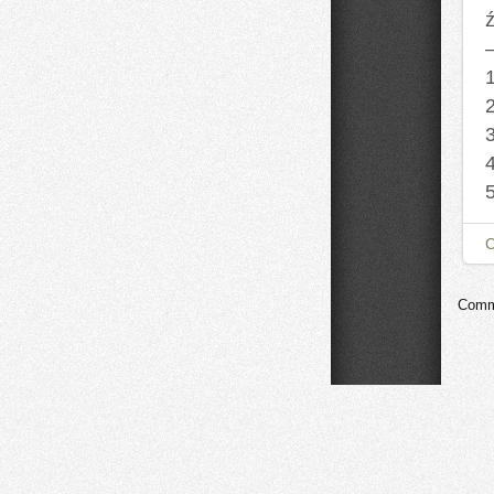
ź
Comme