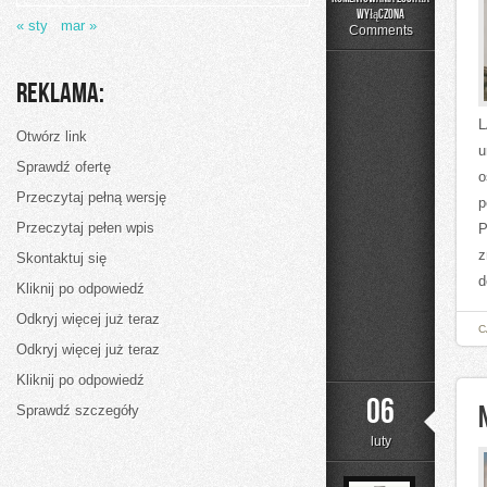
Obudowy
wyłączona
« sty
mar »
i
Comments
systemy
chłodzenia
Reklama:
L
Otwórz link
u
Sprawdź ofertę
o
Przeczytaj pełną wersję
p
Przeczytaj pełen wpis
P
z
Skontaktuj się
d
Kliknij po odpowiedź
Odkryj więcej już teraz
C
Odkryj więcej już teraz
Kliknij po odpowiedź
06
Sprawdź szczegóły
luty