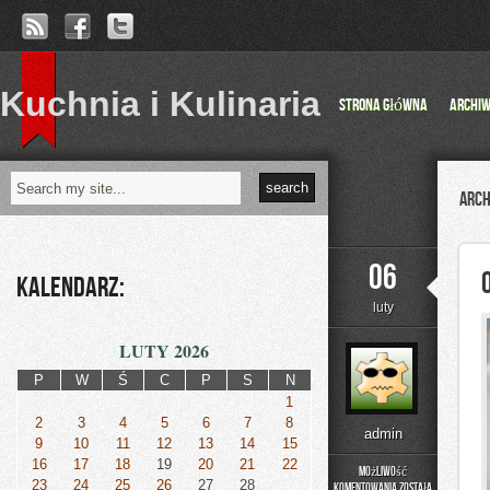
Kuchnia i Kulinaria
Strona główna
Archi
Arch
06
Kalendarz:
luty
LUTY 2026
P
W
Ś
C
P
S
N
1
2
3
4
5
6
7
8
admin
9
10
11
12
13
14
15
16
17
18
19
20
21
22
Możliwość
23
24
25
26
27
28
komentowania
została