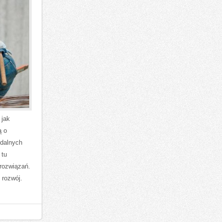
 jak
ą o
zdalnych
 tu
rozwiązań.
 rozwój.