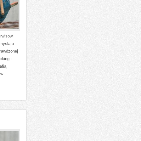
rwisowi
 myślą o
prawdzonej
cking i
afią
ów