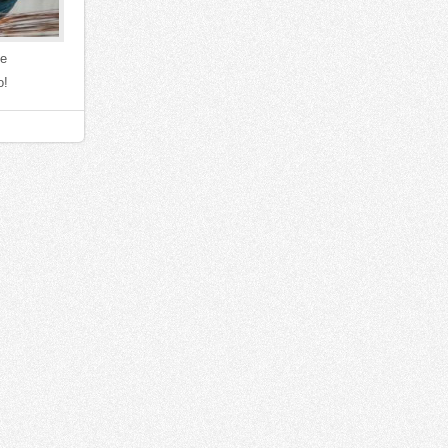
ie
o!