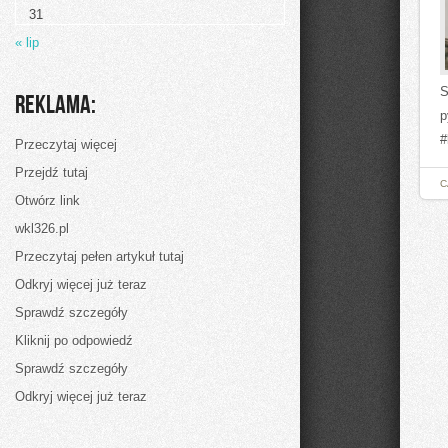
lumpia
31
–
kuchnia
« lip
filipińska
S
Reklama:
p
#
Przeczytaj więcej
Przejdź tutaj
C
Otwórz link
wkl326.pl
Przeczytaj pełen artykuł tutaj
Odkryj więcej już teraz
Sprawdź szczegóły
Kliknij po odpowiedź
Sprawdź szczegóły
Odkryj więcej już teraz