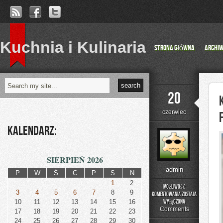
Kuchnia i Kulinaria
Strona główna
Archi
20
czerwiec
Kalendarz:
SIERPIEŃ 2026
admin
P
W
Ś
C
P
S
N
1
2
Możliwość
3
4
5
6
7
8
9
komentowania
została
Kulinarne
10
11
12
13
14
15
16
wyłączona
podróże:
Comments
17
18
19
20
21
22
23
Rozkoszne
24
25
26
27
28
29
30