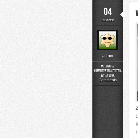
04
marzec
admin
Możliwość
komentowania
została
Wszystko,
wyłączona
co
Comments
musisz
wiedzieć
o
kuchni
molekularnej