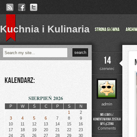
Kuchnia i Kulinaria
Strona główna
Archi
14
czerwiec
Kalendarz:
SIERPIEŃ 2026
admin
P
W
Ś
C
P
S
N
1
2
Możliwość
3
4
5
6
7
8
9
komentowania
została
Nowości
10
11
12
13
14
15
16
wyłączona
i
Comments
17
18
19
20
21
22
23
Premiery
24
25
26
27
28
29
30