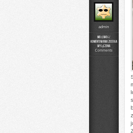
admin
Możliwość
komentowania
została
Podstawy
wyłączona
Matematyki
Comments