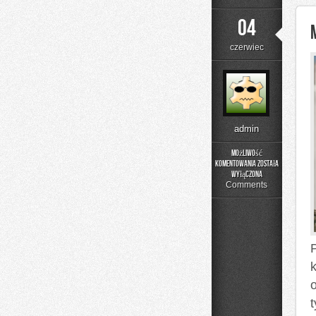
04
czerwiec
admin
Możliwość
komentowania
została
Materiały
wyłączona
i
Comments
Tkaniny