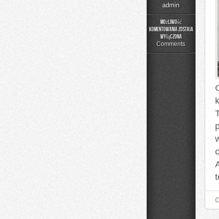
admin
Możliwość
komentowania
została
Aktualności
wyłączona
i
Comments
Wydarzenia
w