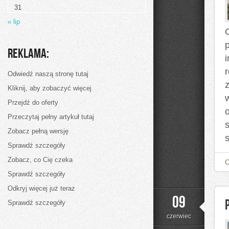
31
« lip
O
Reklama:
Odwiedź naszą stronę tutaj
Kliknij, aby zobaczyć więcej
Przejdź do oferty
Przeczytaj pełny artykuł tutaj
Zobacz pełną wersję
Sprawdź szczegóły
Zobacz, co Cię czeka
Sprawdź szczegóły
Odkryj więcej już teraz
09
Sprawdź szczegóły
czerwiec