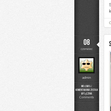
k
08
czerwiec
admin
Możliwość
komentowania
została
Sale
wyłączona
okolicznościowe
Comments