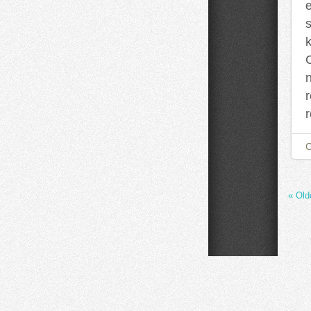
s
n
r
« Old