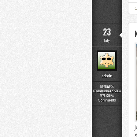
23
luty
admin
Możliwość
komentowania
została
Natura
wyłączona
&
Comments
Co
(Brazylia)
j