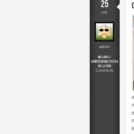
25
luty
admin
Możliwość
komentowania
została
Opel
wyłączona
w
Comments
Polsce
e