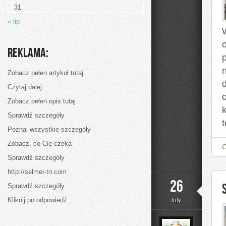
kawalerski
31
« lip
Reklama:
n
Zobacz pełen artykuł tutaj
Czytaj dalej
Zobacz pełen opis tutaj
Sprawdź szczegóły
t
Poznaj wszystkie szczegóły
Zobacz, co Cię czeka
Sprawdź szczegóły
http://selmer-tn.com
26
Sprawdź szczegóły
Kliknij po odpowiedź
luty