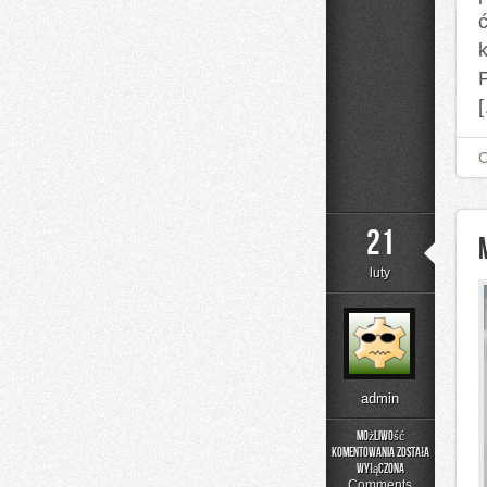
21
luty
admin
Możliwość
komentowania
została
Muzyka
wyłączona
Filmowa
Comments