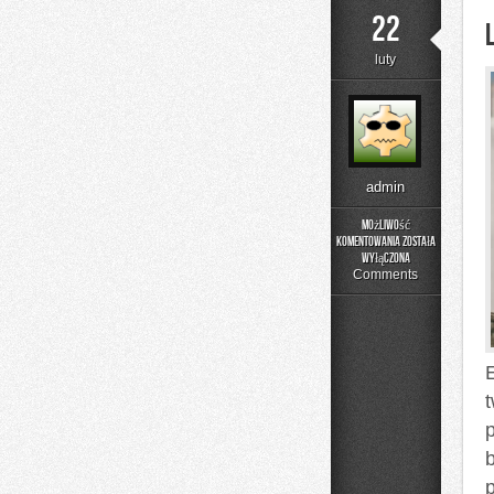
22
luty
admin
Możliwość
komentowania
została
Lettering
wyłączona
DIY
Comments
i
Projekty
E
p