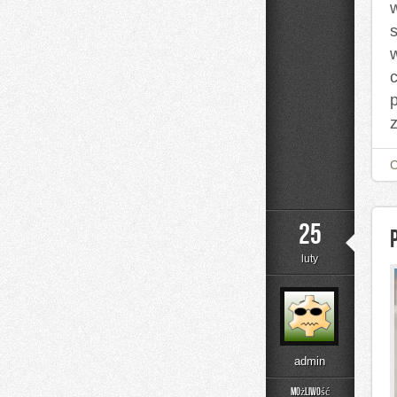
p
25
luty
admin
Możliwość