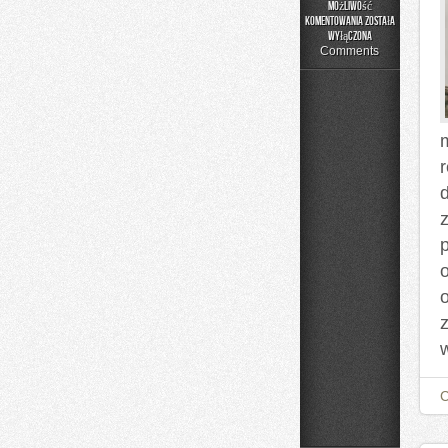
Możliwość
komentowania
została
Skupy
wyłączona
i
Comments
punkty
zbiórki
d
o